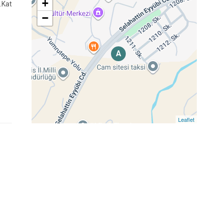
+
.Kat
−
A
Leaflet