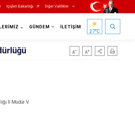
İçişleri Bakanlığı
Diğer Valilikler
LERİMİZ
GÜNDEM
İLETİŞİM
27
°C
üdürlüğü
iği İl Müdür V.