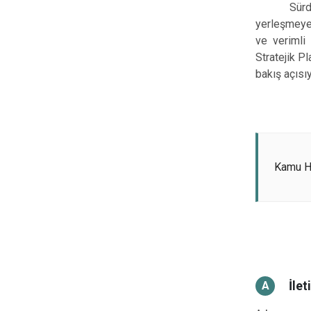
Sürdürüleb
yerleşmeye,
ve verimli 
Stratejik P
bakış açısıy
Kamu Hi
İlet
A