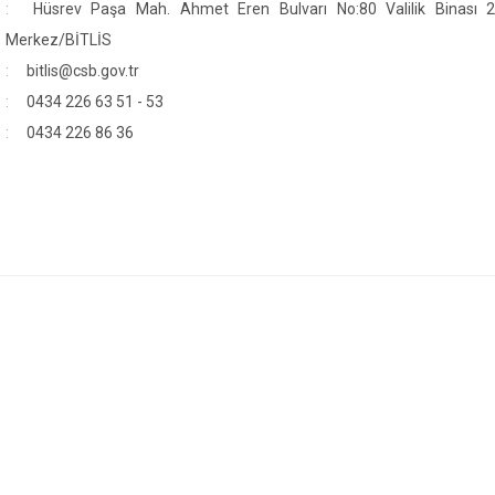
Hüsrev Paşa Mah. Ahmet Eren Bulvarı No:80 Valilik Binası 2
Merkez/BİTLİS
bitlis@csb.gov.tr
0434 226 63 51 - 53
0434 226 86 36