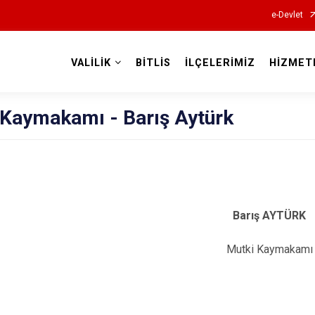
e-Devlet
VALİLİK
BİTLİS
İLÇELERİMİZ
HİZMET
Valilikler
 Kaymakamı - Barış Aytürk
Barış AYTÜRK
Mutki Kaymakamı