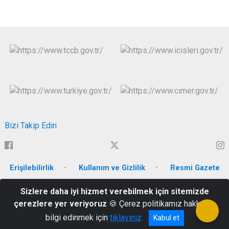
Bizi Takip Edin
Erişilebilirlik
Kullanım ve Gizlilik
Resmi Gazete
Sizlere daha iyi hizmet verebilmek için sitemizde
Hüsrevpaşa Mah. Ahmet Eren Bulvarı No:80 Merkez / Bitlis
çerezlere yer veriyoruz
🍪 Çerez politikamız hakkında
444 13 01
bilgi edinmek için
tıklayınız
Kabul et