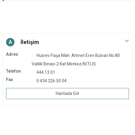
İletişim
A
Adres
Hüsrev Paşa Mah. Ahmet Eren Bulvarı No:80
Valilik Binası-2.Kat Merkez/BİTLİS
Telefon
444 13 01
Fax
0 434 226 50 04
Haritada Gör