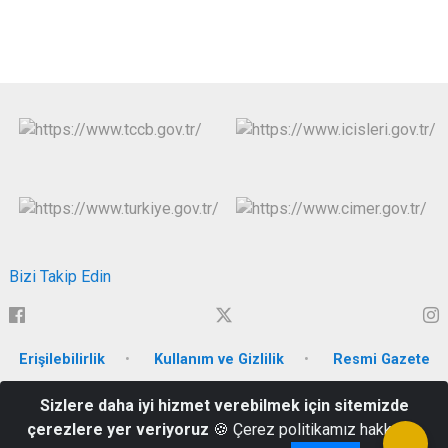
Bizi Takip Edin
Erişilebilirlik
Kullanım ve Gizlilik
Resmi Gazete
Sizlere daha iyi hizmet verebilmek için sitemizde
Hüsrevpaşa Mah. Ahmet Eren Bulvarı No:80 Merkez / Bitlis
çerezlere yer veriyoruz
🍪 Çerez politikamız hakkında
444 13 01